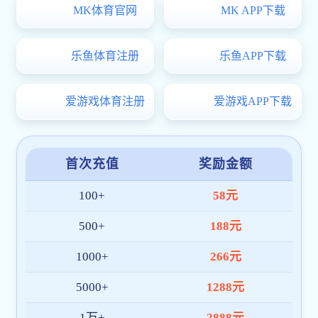
机会
蘑菇tv网页版登录入口官网下载
深入理解 百度SEO“关键词分词”
理百度是如 的核心概念与底层逻
辑
本地 SEO 是 百度SEO“关键词分词”原理百度是